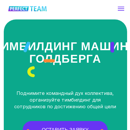
ТИМБИЛДИНГ МАШИНА
ГОЛДБЕРГА
Поднимите командный дух коллектива,
организуйте тимбилдинг для
сотрудников по достижению общей цели
ОСТАВИТЬ ЗАЯВКУ